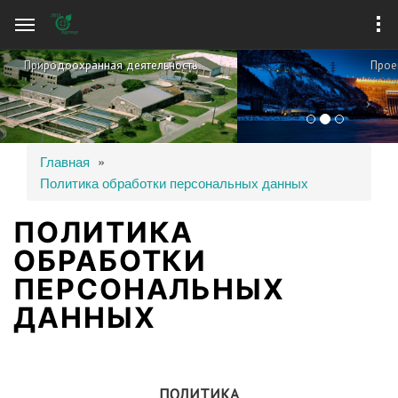
Перейти к
основному
содержанию
P
N
Проектная и изыскательская деятельность
r
e
e
x
v
t
ВЫ ЗДЕСЬ
Главная
»
i
Политика обработки персональных данных
o
ПОЛИТИКА
u
ОБРАБОТКИ
s
ПЕРСОНАЛЬНЫХ
ДАННЫХ
ПОЛИТИКА