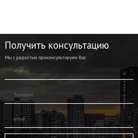
Получить консультацию
Мы с радостью проконсультируем Вас
Имя
*
В
во
Телефон
*
email