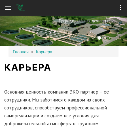
Перейти к
основному
содержанию
P
N
Природоохранная деятельность
r
e
e
x
v
t
ВЫ ЗДЕСЬ
Главная
»
Карьера
i
КАРЬЕРА
o
u
s
Основная ценность компании ЭКО партнер – ее
сотрудники. Мы заботимся о каждом из своих
сотрудников, способствуем профессиональной
самореализации и создаем все условия для
доброжелательной атмосферы в трудовом