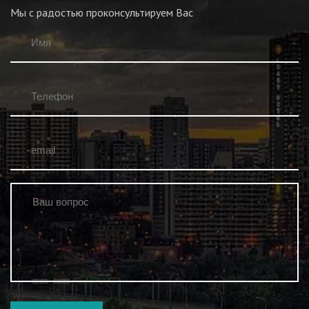
Мы с радостью проконсультируем Вас
Имя
*
В
во
Телефон
*
email