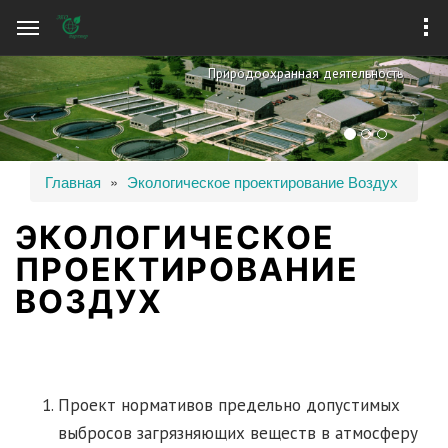
Перейти к
основному
содержанию
P
N
Природоохранная деятельность
r
e
e
x
v
t
ВЫ ЗДЕСЬ
Главная
»
Экологическое проектирование Воздух
i
ЭКОЛОГИЧЕСКОЕ
o
ПРОЕКТИРОВАНИЕ
u
ВОЗДУХ
s
Проект нормативов предельно допустимых
выбросов загрязняющих веществ в атмосферу